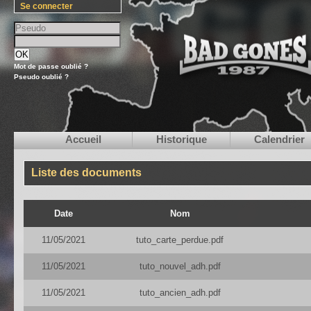
Se connecter
Mot de passe oublié ?
Pseudo oublié ?
Accueil
Historique
Calendrier
Liste des documents
Date
Nom
11/05/2021
tuto_carte_perdue.pdf
11/05/2021
tuto_nouvel_adh.pdf
11/05/2021
tuto_ancien_adh.pdf